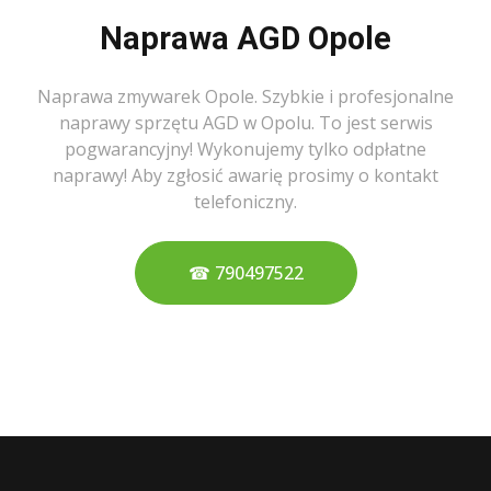
Naprawa AGD Opole
Naprawa zmywarek Opole. Szybkie i profesjonalne
naprawy sprzętu AGD w Opolu. To jest serwis
pogwarancyjny! Wykonujemy tylko odpłatne
naprawy! Aby zgłosić awarię prosimy o kontakt
telefoniczny.
☎ 790497522